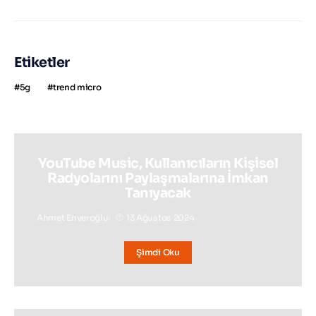
Etiketler
5g
trend micro
YouTube Music, Kullanıcıların Kişisel
Radyolarını Paylaşmalarına İmkan
Tanıyacak
Ahmet Enveroğlu
13 Ağustos 2024
Şimdi Oku