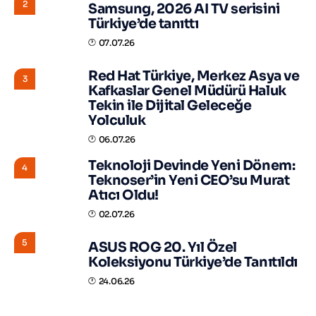
2
Samsung, 2026 AI TV serisini
Türkiye’de tanıttı
07.07.26
Red Hat Türkiye, Merkez Asya ve
3
Kafkaslar Genel Müdürü Haluk
Tekin ile Dijital Geleceğe
Yolculuk
06.07.26
Teknoloji Devinde Yeni Dönem:
4
Teknoser’in Yeni CEO’su Murat
Atıcı Oldu!
02.07.26
5
ASUS ROG 20. Yıl Özel
Koleksiyonu Türkiye’de Tanıtıldı
24.06.26