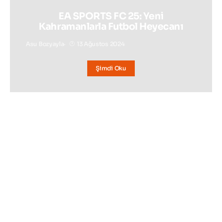
EA SPORTS FC 25: Yeni
Kahramanlarla Futbol Heyecanı
Asu Bozyayla
13 Ağustos 2024
Şimdi Oku
BAKMADAN GEÇMEYIN