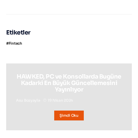
Etiketler
Fintech
HAWKED, PC ve Konsollarda Bugüne
Kadarki En Büyük Güncellemesini
Yayınlıyor
Asu Bozyayla
19 Nisan 2024
Şimdi Oku