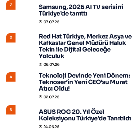
2
Samsung, 2026 AI TV serisini
Türkiye’de tanıttı
07.07.26
Red Hat Türkiye, Merkez Asya ve
3
Kafkaslar Genel Müdürü Haluk
Tekin ile Dijital Geleceğe
Yolculuk
06.07.26
Teknoloji Devinde Yeni Dönem:
4
Teknoser’in Yeni CEO’su Murat
Atıcı Oldu!
02.07.26
5
ASUS ROG 20. Yıl Özel
Koleksiyonu Türkiye’de Tanıtıldı
24.06.26