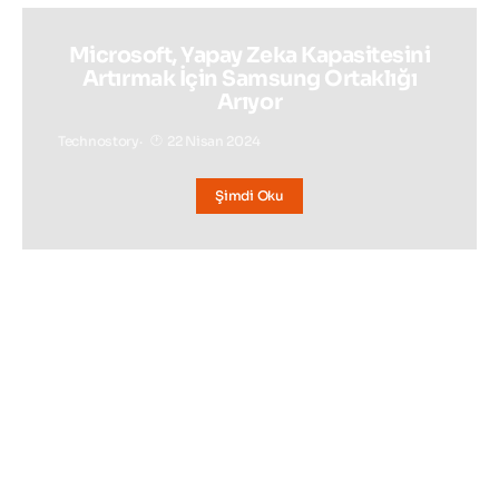
Microsoft, Yapay Zeka Kapasitesini
Artırmak İçin Samsung Ortaklığı
Arıyor
Technostory
22 Nisan 2024
Şimdi Oku
BAKMADAN GEÇMEYIN