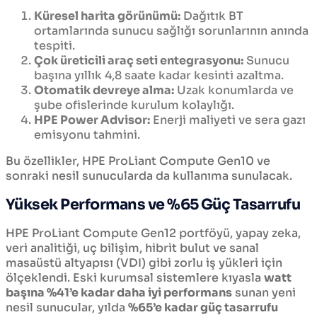
Küresel harita görünümü:
Dağıtık BT
ortamlarında sunucu sağlığı sorunlarının anında
tespiti.
Çok üreticili araç seti entegrasyonu:
Sunucu
başına yıllık 4,8 saate kadar kesinti azaltma.
Otomatik devreye alma:
Uzak konumlarda ve
şube ofislerinde kurulum kolaylığı.
HPE Power Advisor:
Enerji maliyeti ve sera gazı
emisyonu tahmini.
Bu özellikler, HPE ProLiant Compute Gen10 ve
sonraki nesil sunucularda da kullanıma sunulacak.
Yüksek Performans ve %65 Güç Tasarrufu
HPE ProLiant Compute Gen12 portföyü, yapay zeka,
veri analitiği, uç bilişim, hibrit bulut ve sanal
masaüstü altyapısı (VDI) gibi zorlu iş yükleri için
ölçeklendi. Eski kurumsal sistemlere kıyasla
watt
başına %41’e kadar daha iyi performans
sunan yeni
nesil sunucular, yılda
%65’e kadar güç tasarrufu