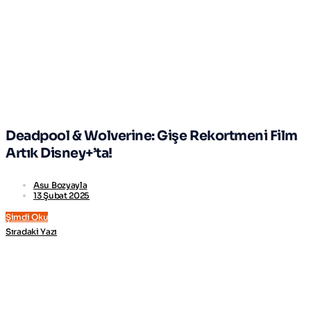
Deadpool & Wolverine: Gişe Rekortmeni Film
Artık Disney+’ta!
Asu Bozyayla
13 Şubat 2025
Şimdi Oku
Sıradaki Yazı