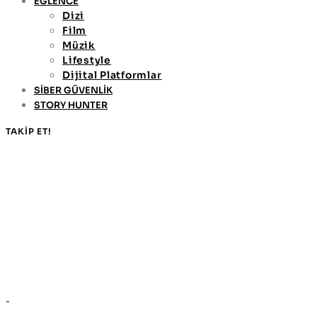
EĞLENCE
Dizi
Film
Müzik
Lifestyle
Dijital Platformlar
SİBER GÜVENLİK
STORY HUNTER
TAKİP ET!