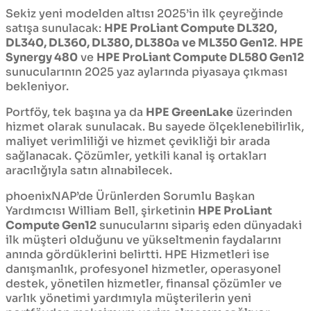
Sekiz yeni modelden altısı 2025’in ilk çeyreğinde
satışa sunulacak:
HPE ProLiant Compute DL320,
DL340, DL360, DL380, DL380a ve ML350 Gen12
.
HPE
Synergy 480
ve
HPE ProLiant Compute DL580 Gen12
sunucularının 2025 yaz aylarında piyasaya çıkması
bekleniyor.
Portföy, tek başına ya da
HPE GreenLake
üzerinden
hizmet olarak sunulacak. Bu sayede ölçeklenebilirlik,
maliyet verimliliği ve hizmet çevikliği bir arada
sağlanacak. Çözümler, yetkili kanal iş ortakları
aracılığıyla satın alınabilecek.
phoenixNAP’de Ürünlerden Sorumlu Başkan
Yardımcısı William Bell, şirketinin
HPE ProLiant
Compute Gen12
sunucularını sipariş eden dünyadaki
ilk müşteri olduğunu ve yükseltmenin faydalarını
anında gördüklerini belirtti. HPE Hizmetleri ise
danışmanlık, profesyonel hizmetler, operasyonel
destek, yönetilen hizmetler, finansal çözümler ve
varlık yönetimi yardımıyla müşterilerin yeni