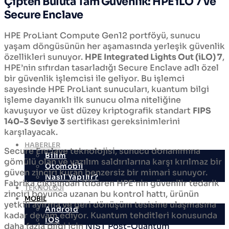
Çipten Buluta Tam Güvenlik: HPE iLO 7 ve
Secure Enclave
HPE ProLiant Compute Gen12 portföyü, sunucu
yaşam döngüsünün her aşamasında yerleşik güvenlik
özellikleri sunuyor.
HPE Integrated Lights Out (iLO) 7
,
HPE’nin sıfırdan tasarladığı Secure Enclave adlı özel
bir güvenlik işlemcisi ile geliyor. Bu işlemci
sayesinde HPE ProLiant sunucuları, kuantum bilgi
işleme dayanıklı ilk sunucu olma niteliğine
kavuşuyor ve üst düzey kriptografik standart
FIPS
140-3 Seviye 3
sertifikası gereksinimlerini
karşılayacak.
HABERLER
Secure Enclave teknolojisi, sunucu donanımına
Bilim
gömülü olan ve yazılım saldırılarına karşı kırılmaz bir
Otomobil
güven zinciri kuran benzersiz bir mimari sunuyor.
Nasıl Yapılır?
Fabrika çıkışından itibaren HPE’nin güvenilir tedarik
TEKNOLOJİ
zinciri boyunca uzanan bu kontrol hattı, ürünün
MOBİL
yetkili ayırma ve geri dönüşüm tesisine ulaşmasına
Android
kadar devam ediyor. Kuantum tehditleri konusunda
IOS
daha fazla bilgi için
NIST Post-Quantum