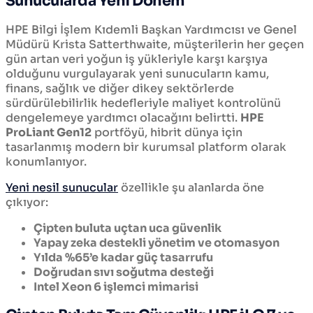
Sunucularda Yeni Dönem
HPE Bilgi İşlem Kıdemli Başkan Yardımcısı ve Genel
Müdürü Krista Satterthwaite, müşterilerin her geçen
gün artan veri yoğun iş yükleriyle karşı karşıya
olduğunu vurgulayarak yeni sunucuların kamu,
finans, sağlık ve diğer dikey sektörlerde
sürdürülebilirlik hedefleriyle maliyet kontrolünü
dengelemeye yardımcı olacağını belirtti.
HPE
ProLiant Gen12
portföyü, hibrit dünya için
tasarlanmış modern bir kurumsal platform olarak
konumlanıyor.
Yeni nesil sunucular
özellikle şu alanlarda öne
çıkıyor:
Çipten buluta uçtan uca güvenlik
Yapay zeka destekli yönetim ve otomasyon
Yılda %65’e kadar güç tasarrufu
Doğrudan sıvı soğutma desteği
Intel Xeon 6 işlemci mimarisi