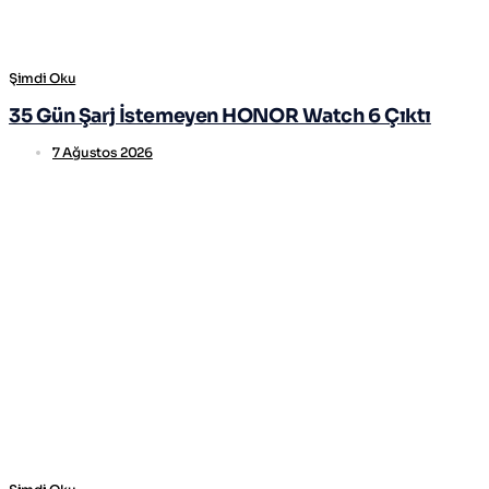
Şimdi Oku
35 Gün Şarj İstemeyen HONOR Watch 6 Çıktı
7 Ağustos 2026