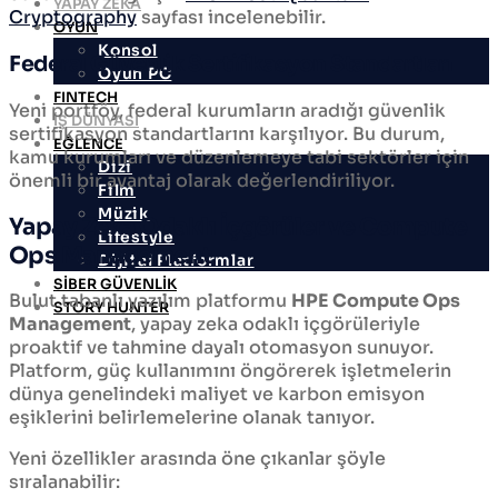
YAPAY ZEKA
Cryptography
sayfası incelenebilir.
OYUN
Konsol
Federal Güvenlik Sertifikasyon Standartları
Oyun PC
FINTECH
Yeni portföy, federal kurumların aradığı güvenlik
İŞ DÜNYASI
sertifikasyon standartlarını karşılıyor. Bu durum,
EĞLENCE
kamu kurumları ve düzenlemeye tabi sektörler için
Dizi
önemli bir avantaj olarak değerlendiriliyor.
Film
Müzik
Yapay Zeka Odaklı İçgörüler ve Compute
Lifestyle
Ops Management
Dijital Platformlar
SİBER GÜVENLİK
Bulut tabanlı yazılım platformu
HPE Compute Ops
STORY HUNTER
Management
, yapay zeka odaklı içgörüleriyle
proaktif ve tahmine dayalı otomasyon sunuyor.
Platform, güç kullanımını öngörerek işletmelerin
dünya genelindeki maliyet ve karbon emisyon
eşiklerini belirlemelerine olanak tanıyor.
Yeni özellikler arasında öne çıkanlar şöyle
sıralanabilir: