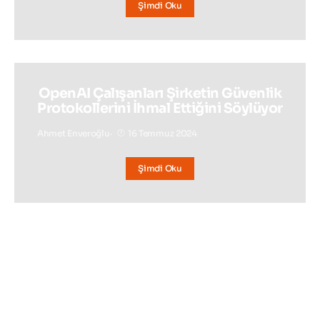
Şimdi Oku
OpenAI Çalışanları Şirketin Güvenlik
Protokollerini İhmal Ettiğini Söylüyor
Ahmet Enveroğlu
16 Temmuz 2024
Şimdi Oku
BAKMADAN GEÇMEYIN