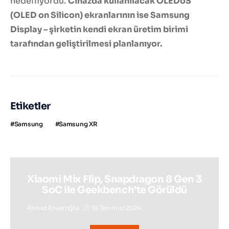
hedefliyordu.
Cihazda kullanılacak OLEDoS
(OLED on Silicon) ekranlarının ise Samsung
Display – şirketin kendi ekran üretim birimi
tarafından geliştirilmesi planlanıyor.
Etiketler
Samsung
Samsung XR
Xiaomi Mix Flip, Snapdragon 8 Gen 3
SoC ile Geekbench’te Görüldü
Ahmet Enveroğlu
16 Temmuz 2024