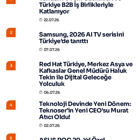
Türkiye B2B İş Birlikleriyle
Katlanıyor
22.07.26
2
Samsung, 2026 AI TV serisini
Türkiye’de tanıttı
07.07.26
Red Hat Türkiye, Merkez Asya ve
3
Kafkaslar Genel Müdürü Haluk
Tekin ile Dijital Geleceğe
Yolculuk
06.07.26
Teknoloji Devinde Yeni Dönem:
4
Teknoser’in Yeni CEO’su Murat
Atıcı Oldu!
02.07.26
5