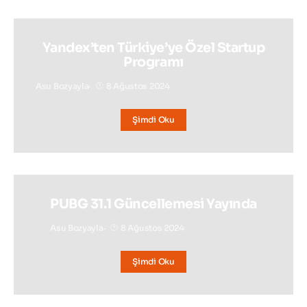
Yandex’ten Türkiye’ye Özel Startup
Programı
Asu Bozyayla
8 Ağustos 2024
Şimdi Oku
PUBG 31.1 Güncellemesi Yayında
Asu Bozyayla
8 Ağustos 2024
Şimdi Oku