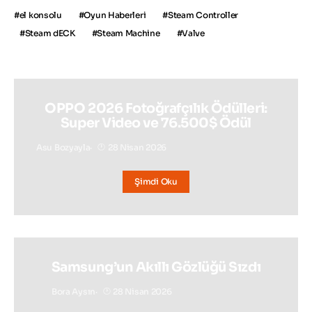
el konsolu
Oyun Haberleri
Steam Controller
Steam dECK
Steam Machine
Valve
OPPO 2026 Fotoğrafçılık Ödülleri:
Super Video ve 76.500$ Ödül
Asu Bozyayla
28 Nisan 2026
Şimdi Oku
Samsung’un Akıllı Gözlüğü Sızdı
Bora Aysın
28 Nisan 2026