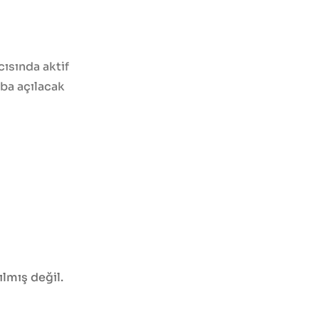
cısında aktif
ba açılacak
ılmış değil.
Şunun İçin Arayın: