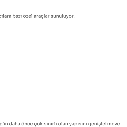
ılara bazı özel araçlar sunuluyor.
Aramak istediğinizi yazın ve "Enter"a basın.
p’ın daha önce çok sınırlı olan yapısını genişletmeye