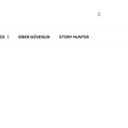
CE
SİBER GÜVENLİK
STORY HUNTER