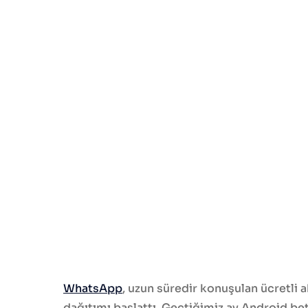
WhatsApp
, uzun süredir konuşulan ücretli 
dağıtımı başlattı. Geçtiğimiz ay Android be