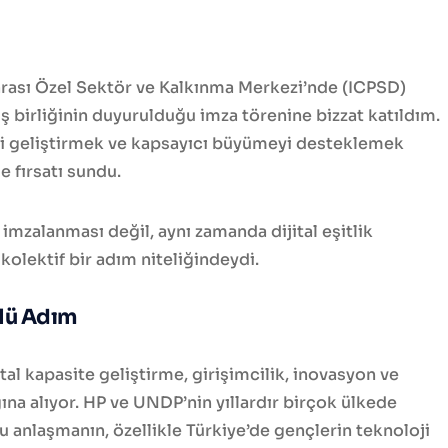
rarası Özel Sektör ve Kalkınma Merkezi’nde (ICPSD)
ş birliğinin duyurulduğu imza törenine bizzat katıldım.
rini geliştirmek ve kapsayıcı büyümeyi desteklemek
 fırsatı sundu.
 imzalanması değil, aynı zamanda dijital eşitlik
olektif bir adım niteliğindeydi.
çlü Adım
ital kapasite geliştirme, girişimcilik, inovasyon ve
na alıyor. HP ve UNDP’nin yıllardır birçok ülkede
u anlaşmanın, özellikle Türkiye’de gençlerin teknoloji