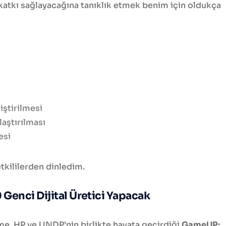
atkı sağlayacağına tanıklık etmek benim için oldukça
liştirilmesi
aştırılması
esi
etkililerden dinledim.
Genci Dijital Üretici Yapacak
e, HP ve UNDP’nin birlikte hayata geçirdiği
GameUP: