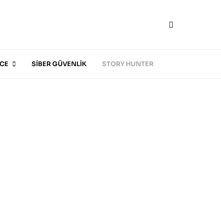
CE
SİBER GÜVENLİK
STORY HUNTER