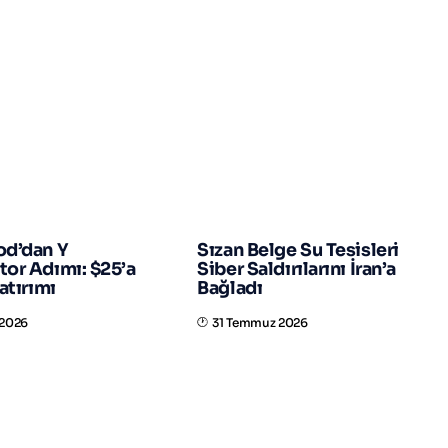
ADAN GEÇMEYIN
d’dan Y
Sızan Belge Su Tesisleri
or Adımı: $25’a
Siber Saldırılarını İran’a
atırımı
Bağladı
 2026
31 Temmuz 2026