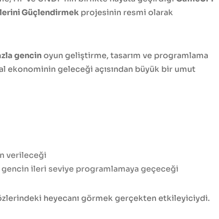
lerini Güçlendirmek
projesinin resmi olarak
azla gencin
oyun geliştirme, tasarım ve programlama
Şunun İçin Arayın:
ital ekonominin geleceği açısından büyük bir umut
Aramak istediğinizi yazın ve "Enter"a basın.
 verileceği
 gencin ileri seviye programlamaya geçeceği
gözlerindeki heyecanı görmek gerçekten etkileyiciydi.