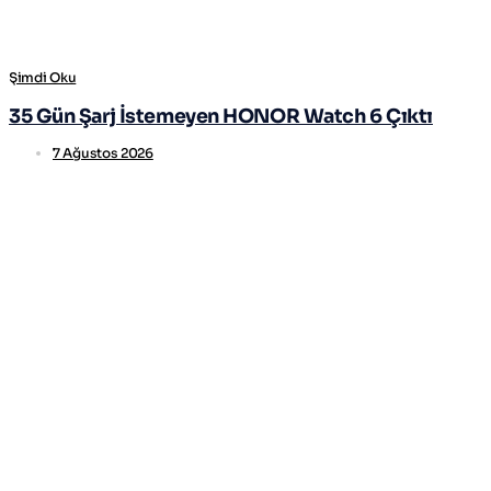
Şimdi Oku
35 Gün Şarj İstemeyen HONOR Watch 6 Çıktı
7 Ağustos 2026