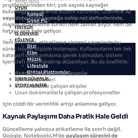
YAPAY ZEKA
problemlerinden biri, çok sayıda kaynağın
OYUN
bulunduğu projelerde düzeni korumak. Özellikle
10
Konsol
veya daha fazla kaynağa sahip not defterlerinde
,
Oyun PC
manuel etiketleme süreci hem zaman alıyor hem de
FINTECH
hataya açık hale geliyor.
İŞ DÜNYASI
EĞLENCE
Yeni otomatik etiketleme sistemi sayesinde bu
Dizi
süreç büyük ölçüde hızlanıyor. Kullanıcıların tek tek
Film
kategori oluşturmasına gerek kalmadan, sistem
Müzik
içerikleri anlamlandırıp düzenliyor. Bu da özellikle:
Lifestyle
Dijital Platformlar
Akademik araştırma yapanlar
İçerik üreticileri
SİBER GÜVENLİK
Veri analizi ile çalışan ekipler
STORY HUNTER
Uzun dokümanlarla çalışan profesyoneller
için ciddi bir verimlilik artışı anlamına geliyor.
Kaynak Paylaşımı Daha Pratik Hale Geldi
Güncelleme yalnızca etiketleme ile sınırlı değil.
Google, NotebookLM’de
paylaşım sürecini de