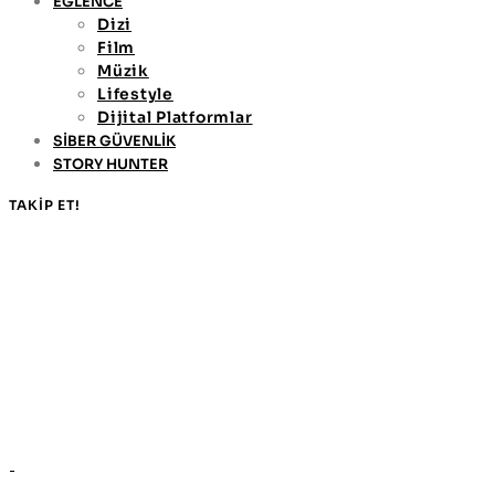
EĞLENCE
Dizi
Film
Müzik
Lifestyle
Dijital Platformlar
SİBER GÜVENLİK
STORY HUNTER
TAKİP ET!