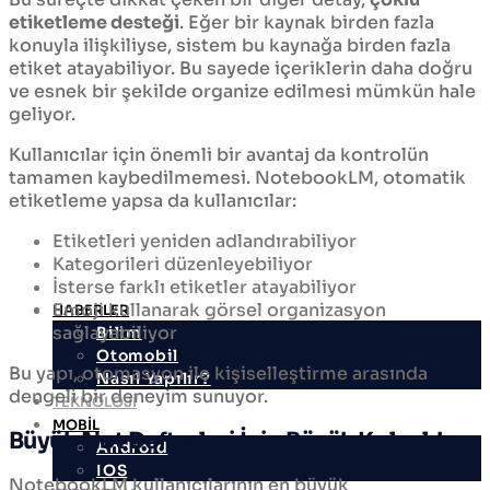
etiketleme desteği
. Eğer bir kaynak birden fazla
konuyla ilişkiliyse, sistem bu kaynağa birden fazla
etiket atayabiliyor. Bu sayede içeriklerin daha doğru
ve esnek bir şekilde organize edilmesi mümkün hale
geliyor.
Kullanıcılar için önemli bir avantaj da kontrolün
tamamen kaybedilmemesi. NotebookLM, otomatik
etiketleme yapsa da kullanıcılar:
Etiketleri yeniden adlandırabiliyor
Kategorileri düzenleyebiliyor
İsterse farklı etiketler atayabiliyor
Emoji kullanarak görsel organizasyon
HABERLER
sağlayabiliyor
Bilim
Otomobil
Bu yapı, otomasyon ile kişiselleştirme arasında
Nasıl Yapılır?
dengeli bir deneyim sunuyor.
TEKNOLOJİ
MOBİL
Büyük Not Defterleri İçin Büyük Kolaylık
Android
IOS
NotebookLM kullanıcılarının en büyük