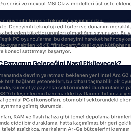
Go serisi ve mevcut MSI Claw modelleri üst üste eklen
an güvenilir küresel teknoloji yayınlarından
Windows C
likte. Deneyimli teknoloji editörleri ve donanım merakl
ekabet eden tüketici ürünleri olmadığını savunuyor. Bu y
eşik PC oyuncularına, bu deneyimi hareket halindeyken 
de oynanabilen köklü “first-party” özel oyun kütüphan
e konsol sattırmayı başarıyor.
C Pazarının Geleceğini Nasıl Etkileyecek?
rmansında devrim yaratması beklenen yeni Intel Arc G3 
 hızlı bağlantı yetenekleri, bu cihazı taşınabilir bir oy
ünde, küresel yapay zeka sektöründeki durdurulamaz pat
SD) bileşenlerinin ham madde fiyatlarının fırlaması yer 
al gemisi
PC el konsolları
, otomobil sektöründeki ekonom
l ayrımına gelmiş durumda.
arı, RAM ve flash hafıza gibi temel depolama birimlerin
ında ciddi bir duraklama, hatta kaçınılmaz bir geri çek
n talebi azaldıkça, markaların Ar-Ge bütçelerini kısması 