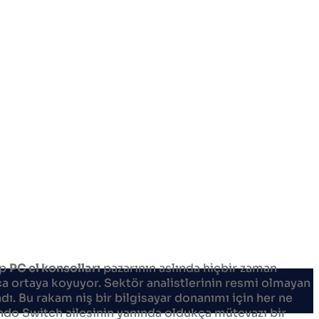
ip
PC el konsolları
pazarının aslında hiçbir zaman
a ortaya koyuyor. Sektör analistlerinin resmi olmayan
dı. Bu rakam niş bir bilgisayar donanımı için her ne
ndo Switch ailesinin yanında oldukça mütevazı bir