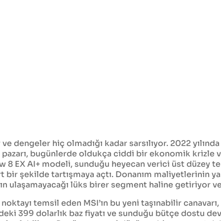
r ve dengeler hiç olmadığı kadar sarsılıyor. 2022 yılın
pazarı, bugünlerde oldukça ciddi bir ekonomik krizle ve
aw 8 EX AI+ modeli, sunduğu heyecan verici üst düzey t
 bir şekilde tartışmaya açtı. Donanım maliyetlerinin yap
rın ulaşamayacağı lüks birer segment haline getiriyor ve
oktayı temsil eden MSI’ın bu yeni taşınabilir canavarı, ta
deki 399 dolarlık baz fiyatı ve sunduğu bütçe dostu de