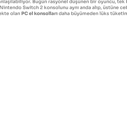
nlaşılabiliyor. Bugün rasyonel düşünen bir oyuncu, tek b
r Nintendo Switch 2 konsolunu aynı anda alıp, üstüne ceb
mekte olan
PC el konsolları
daha büyümeden lüks tüketimi