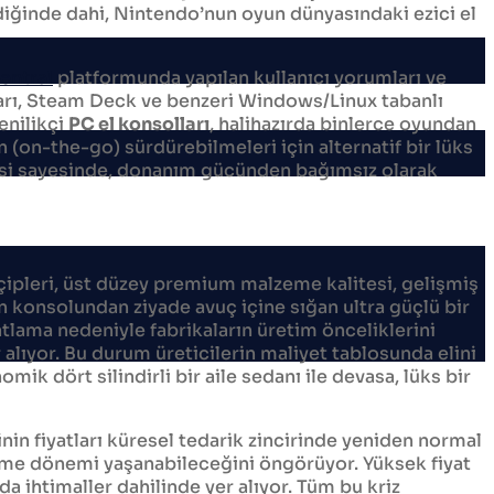
diğinde dahi, Nintendo’nun oyun dünyasındaki ezici el
entral
platformunda yapılan kullanıcı yorumları ve
ıları, Steam Deck ve benzeri Windows/Linux tabanlı
enilikçi
PC el konsolları
, halihazırda binlerce oyundan
(on-the-go) sürdürebilmeleri için alternatif bir lüks
esi sayesinde, donanım gücünden bağımsız olarak
çipleri, üst düzey premium malzeme kalitesi, gelişmiş
un konsolundan ziyade avuç içine sığan ultra güçlü bir
lama nedeniyle fabrikaların üretim önceliklerini
alıyor. Bu durum üreticilerin maliyet tablosunda elini
ik dört silindirli bir aile sedanı ile devasa, lüks bir
in fiyatları küresel tedarik zincirinde yeniden normal
ilme dönemi yaşanabileceğini öngörüyor. Yüksek fiyat
da ihtimaller dahilinde yer alıyor. Tüm bu kriz