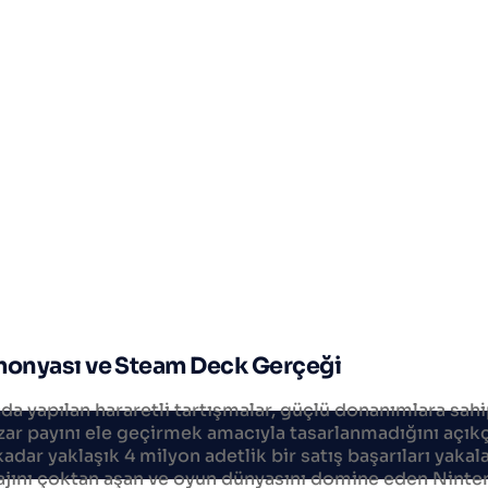
monyası ve Steam Deck Gerçeği
nda yapılan hararetli tartışmalar, güçlü donanımlara sah
ar payını ele geçirmek amacıyla tasarlanmadığını açıkç
ar yaklaşık 4 milyon adetlik bir satış başarıları yakala
rajını çoktan aşan ve oyun dünyasını domine eden Ninte