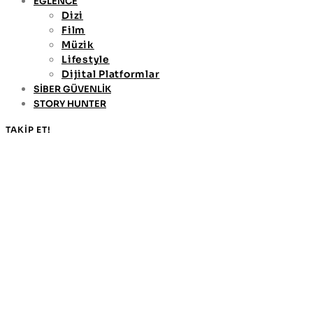
EĞLENCE
Dizi
Film
Müzik
Lifestyle
Dijital Platformlar
SİBER GÜVENLİK
STORY HUNTER
TAKİP ET!