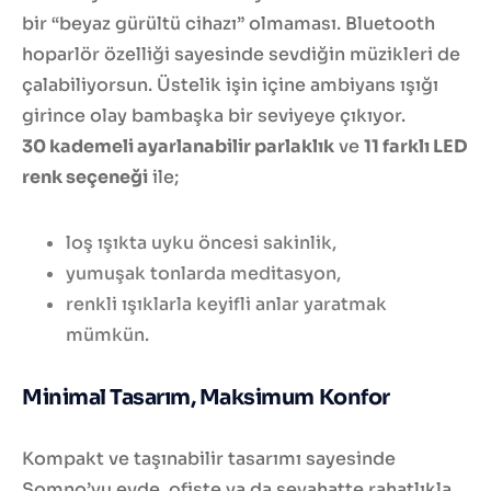
bir “beyaz gürültü cihazı” olmaması. Bluetooth
hoparlör özelliği sayesinde sevdiğin müzikleri de
çalabiliyorsun. Üstelik işin içine ambiyans ışığı
girince olay bambaşka bir seviyeye çıkıyor.
30 kademeli ayarlanabilir parlaklık
ve
11 farklı LED
renk seçeneği
ile;
loş ışıkta uyku öncesi sakinlik,
yumuşak tonlarda meditasyon,
renkli ışıklarla keyifli anlar yaratmak
mümkün.
Minimal Tasarım, Maksimum Konfor
Kompakt ve taşınabilir tasarımı sayesinde
Somno’yu evde, ofiste ya da seyahatte rahatlıkla