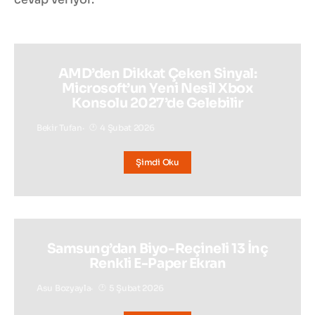
AMD’den Dikkat Çeken Sinyal:
Microsoft’un Yeni Nesil Xbox
Konsolu 2027’de Gelebilir
Bekir Tufan
4 Şubat 2026
Şimdi Oku
Samsung’dan Biyo-Reçineli 13 İnç
Renkli E-Paper Ekran
Asu Bozyayla
5 Şubat 2026