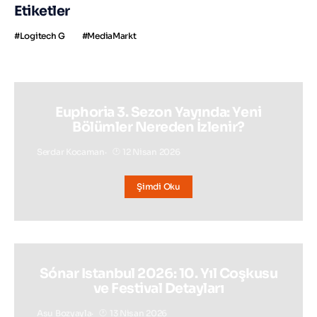
Etiketler
Logitech G
MediaMarkt
Euphoria 3. Sezon Yayında: Yeni
Bölümler Nereden İzlenir?
Serdar Kocaman
12 Nisan 2026
Şimdi Oku
Sónar Istanbul 2026: 10. Yıl Coşkusu
ve Festival Detayları
Asu Bozyayla
13 Nisan 2026