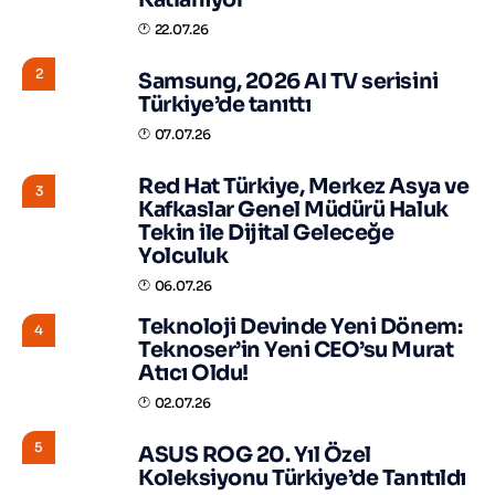
22.07.26
2
Samsung, 2026 AI TV serisini
Türkiye’de tanıttı
07.07.26
Red Hat Türkiye, Merkez Asya ve
3
Kafkaslar Genel Müdürü Haluk
Tekin ile Dijital Geleceğe
Yolculuk
06.07.26
Teknoloji Devinde Yeni Dönem:
4
Teknoser’in Yeni CEO’su Murat
Atıcı Oldu!
02.07.26
5
ASUS ROG 20. Yıl Özel
Koleksiyonu Türkiye’de Tanıtıldı