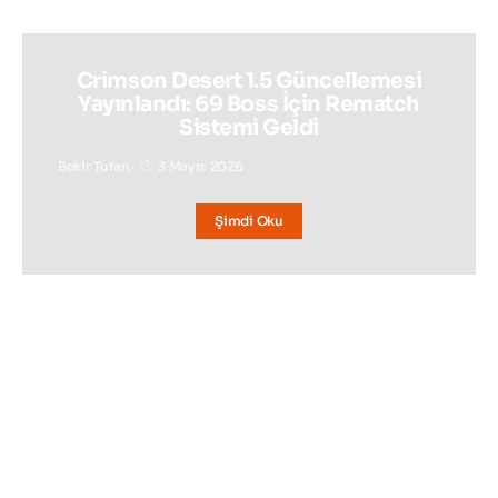
Crimson Desert 1.5 Güncellemesi
Yayınlandı: 69 Boss İçin Rematch
Sistemi Geldi
Bekir Tufan
3 Mayıs 2026
Şimdi Oku
BAKMADAN GEÇMEYIN